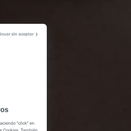
inuar sin aceptar
ros
aciendo "click" en
de Cookies
. También