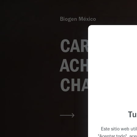
Biogen México
CARING DE
ACHIEVIN
CHANGING
Tu
Este sitio web ut
"Aceptar todo", ac